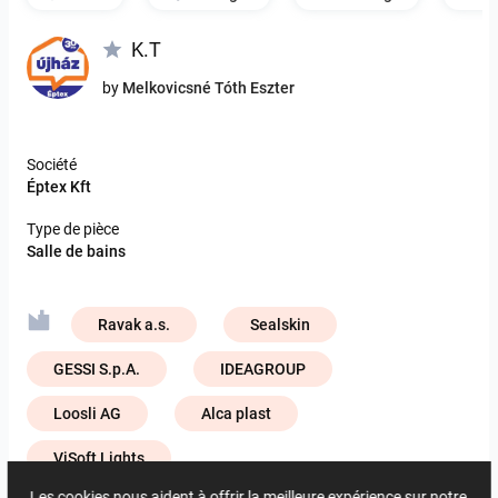
K.T
by
Melkovicsné Tóth Eszter
Société
Éptex Kft
Type de pièce
Salle de bains
Ravak a.s.
Sealskin
GESSI S.p.A.
IDEAGROUP
Loosli AG
Alca plast
ViSoft Lights
Les cookies nous aident à offrir la meilleure expérience sur notre