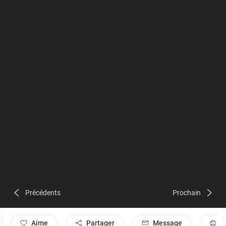
Précédents
Prochain
aime
Partager
Message
P