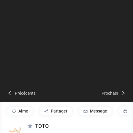
Précédents
Prochain
aime
Partager
Message
P
TOTO