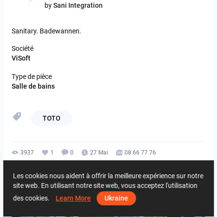
by
Sani Integration
Sanitary.
Badewannen.
Société
ViSoft
Type de pièce
Salle de bains
TOTO
3937
1
0
27 Mai
08 66 77 76
De même auteur
Les cookies nous aident à offrir la meilleure expérience sur notre
site web. En utilisant notre site web, vous acceptez l'utilisation
des cookies.
Learn More
Ukraine