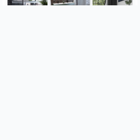
Herz Unitas
Bekon-Koralle AG
ViSoft Plants
Thebalux
heibad - Luvio
heibad - Lavaro
Afficher tous
de meme projet
CreativBad
Loosli
ViSoft Furniture