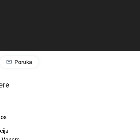
Poruka
nere
ios
cija
, Venere