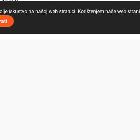
lje iskustvo na našoj web stranici. Korištenjem naše web stranic
vati
09 50 09 28
Verde1999 - Aquarius
Tonalite - Watercolors
Gardenia and Ariana - Tabulae
Pogledaj sve