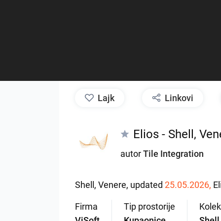
lajk
Linkovi
Elios - Shell, Ve
autor
Tile Integration
Shell,
Venere,
updated
25.05.2026,
El
Firma
Tip prostorije
Kolek
ViSoft
Kupaonice
Shell