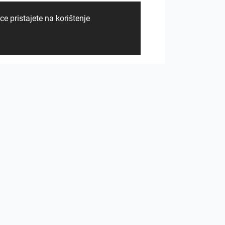
e pristajete na korištenje
Monolith - Breccia Fara, Mild Clay