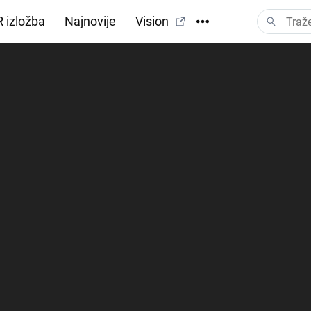
 izložba
Najnovije
Vision