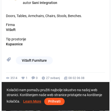
autor
Sani Integration
Doors,
Tables,
Armchairs,
Chairs,
Stools,
Benches.
Firma
ViSoft
Tip prostorije
Kupaonice
ViSoft Furniture
3514
1
0
27 svibanj
08 02 06 08
Od istog autora
Kolačići nam pomažu pružiti najbolje iskustvo na našoj web
stranici. Korištenjem naše web stranice pristajete na korištenje
kolačića.
Learn More
Prihvati