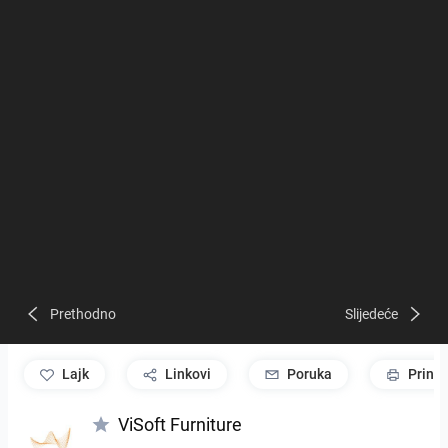
Prethodno
Slijedeće
lajk
Linkovi
Poruka
Print
ViSoft Furniture