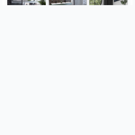
Herz Unitas
Bekon-Koralle AG
ViSoft Plants
Thebalux
heibad - Luvio
heibad - Lavaro
Pogledaj sve
od istog projekta
CreativBad
Loosli
TOTO