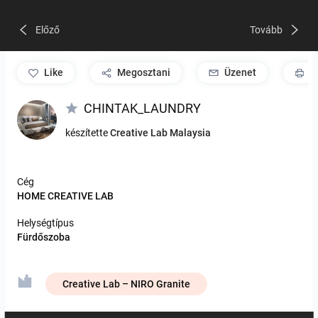
Előző
Tovább
like
Megosztani
Üzenet
P
CHINTAK_LAUNDRY
készítette
Creative Lab Malaysia
Cég
HOME CREATIVE LAB
Helységtípus
Fürdőszoba
Creative Lab – NIRO Granite