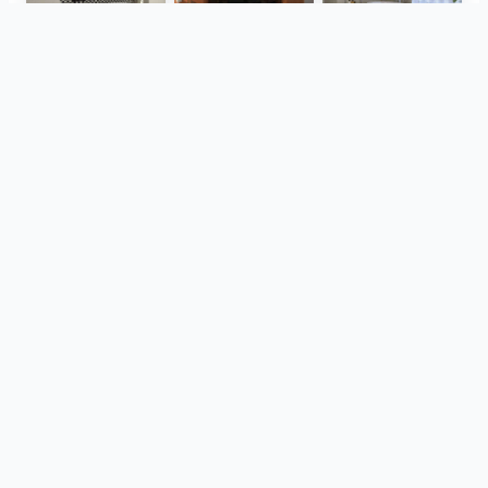
Isla - Roma
Gigacer - Dune
Verde1999 - Aquarius
Tonalite - Watercolors
Gardenia and Ariana - Tabulae
Monolith - Breccia Fara, Mild Clay
Összes megtekintése
azonos projetből
Aparici - Ease
Grazia - Nexus, Ptiti
Kronos - Pierre Vive