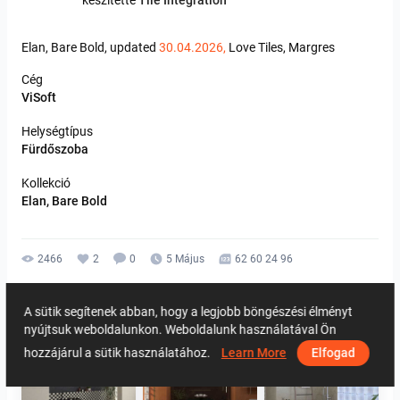
készítette
Tile Integration
Elan,
Bare
Bold,
updated
30.04.2026,
Love
Tiles,
Margres
Cég
ViSoft
Helységtípus
Fürdőszoba
Kollekció
Elan, Bare Bold
2466
2
0
5 Május
62 60 24 96
Azonos szerzőtől
A sütik segítenek abban, hogy a legjobb böngészési élményt
nyújtsuk weboldalunkon. Weboldalunk használatával Ön
hozzájárul a sütik használatához.
Learn More
Elfogad