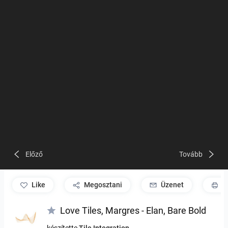
Előző
Tovább
like
Megosztani
Üzenet
P
Love Tiles, Margres - Elan, Bare Bold