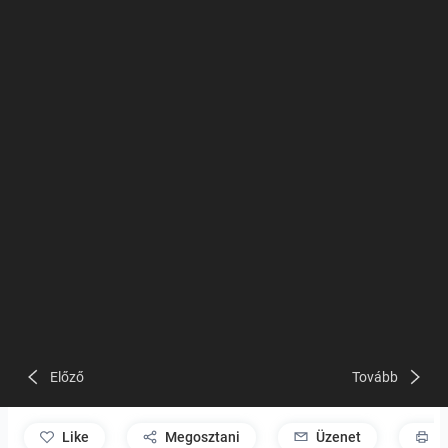
Előző
Tovább
like
Megosztani
Üzenet
P