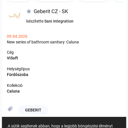
Geberit CZ - SK
készítette
Sani Integration
09.04.2026
New
series
of
bathroom
sanitary:
Caluna
Cég
ViSoft
Helységtípus
Fürdőszoba
Kollekció
Caluna
GEBERIT
A sütik segítenek abban, hogy a legjobb böngészési élményt