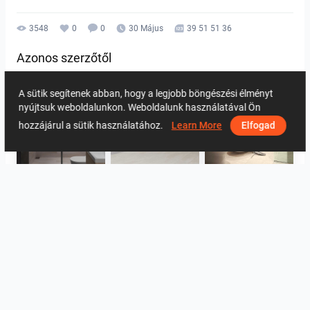
3548
0
0
30 Május
39 51 51 36
Azonos szerzőtől
A sütik segítenek abban, hogy a legjobb böngészési élményt
nyújtsuk weboldalunkon. Weboldalunk használatával Ön
hozzájárul a sütik használatához.
Learn More
Elfogad
Collen_Bathroom
ROHAIZAD_CARPORCH
YUSMAN_BATHROOM
YUSMAN_BEDROOM
YUSMAN_BEDROOM
YUSMAN_LIVING
Összes megtekintése