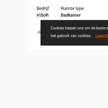
Bedrijf
Ruimte type
ViSoft
Badkamer
Cookies helpen ons om de beste e
ViSoft Furniture
het gebruik van cookies.
Learn 
3589
1
0
27 Mei
Van dezelfde uitgever
Herz Unitas
Bekon-Koralle AG