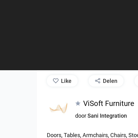
like
Delen
ViSoft Furniture
door
Sani Integration
Doors,
Tables,
Armchairs,
Chairs,
Sto