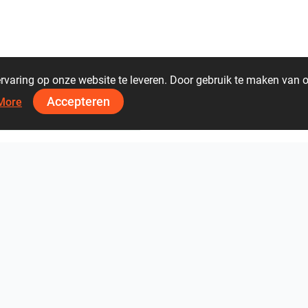
rvaring op onze website te leveren. Door gebruik te maken van 
Accepteren
More
08 02 06 08
ViSoft Plants
Thebalux
heibad - Luvio