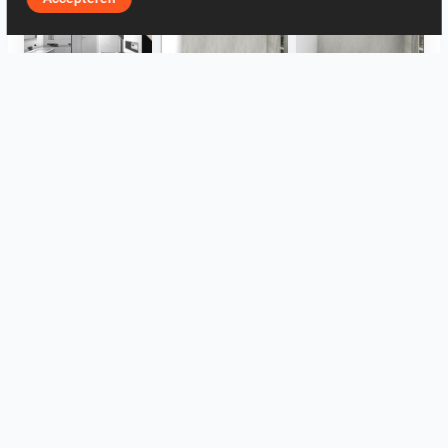
Bad oben
Bad
Bad
WC
WC
Großformat IRIS
Alles bekijken
Log in to leave a comment.
Inloggen