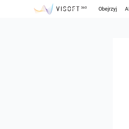
Obejrzyj
A
Przepływ inf
Pliki do pobr