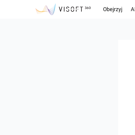
Obejrzyj
A
Przepływ inf
Pliki do pobr