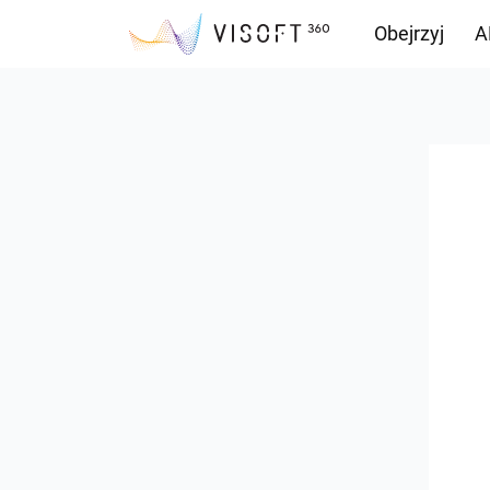
Obejrzyj
A
Przepływ inf
Pliki do pobr