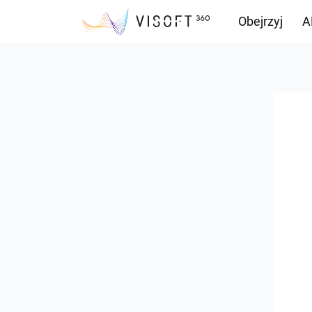
Obejrzyj
A
Przepływ inf
Pliki do pobr