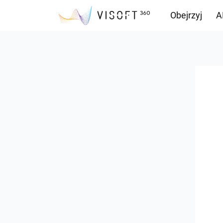
Obejrzyj
A
Przepływ inf
Pliki do pobr