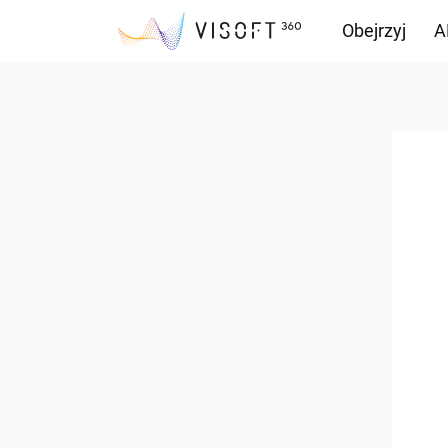
Obejrzyj
A
Przepływ inf
Pliki do pobr