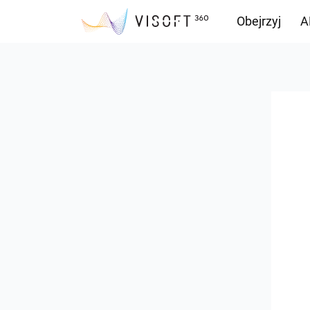
Obejrzyj
A
Przepływ inf
Pliki do pobr