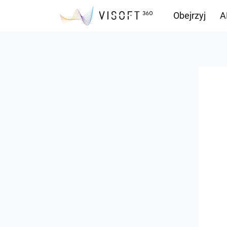
Obejrzyj
A
Przepływ inf
Pliki do pobr