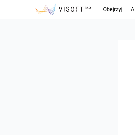
Obejrzyj
A
Przepływ inf
Pliki do pobr