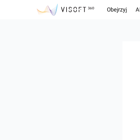
Obejrzyj
A
Przepływ inf
Pliki do pobr