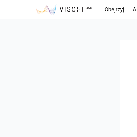
Obejrzyj
A
Przepływ inf
Pliki do pobr