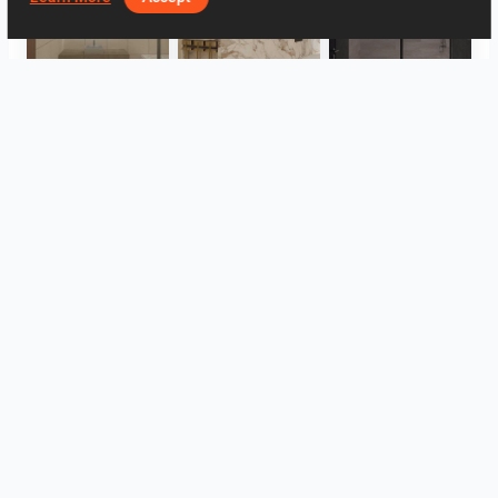
UMI_BATHROOM
SARAH SAE_RETAIL
Collen_Bathroom
ROHAIZAD_CARPORCH
YUSMAN_BATHROOM
YUSMAN_BEDROOM
Zobacz wszystkie
Log in to leave a comment.
Logowanie