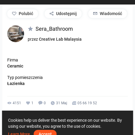
polubić
Udostępnij
Wiadomość
Sera_Bathroom
przez
Creative Lab Malaysia
Firma
Ceramic
Typ pomieszczenia
Łazienka
4151
1
0
31 Maj
05 66 19 52
Tego samego autora
Cookies help us deliver the best experience on our website. By
using our website, you agree to the use of cookies.
Learn More
Accept