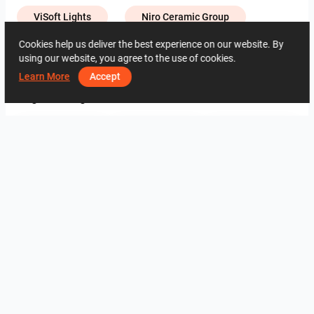
ViSoft Lights
Niro Ceramic Group
Cookies help us deliver the best experience on our website. By
using our website, you agree to the use of cookies.
2459
1
0
29 Maj
01 13 84 32
Learn More
Accept
Tego samego autora
SARAH SAE_RETAIL
Collen_Bathroom
ROHAIZAD_CARPORCH
YUSMAN_BATHROOM
YUSMAN_BEDROOM
YUSMAN_BEDROOM