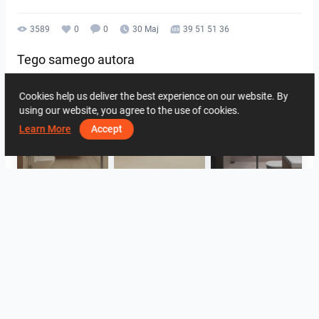
3589
0
0
30 Maj
39 51 51 36
Tego samego autora
Cookies help us deliver the best experience on our website. By
using our website, you agree to the use of cookies.
Learn More
Accept
UMI_BATHROOM
SARAH SAE_RETAIL
Collen_Bathroom
ROHAIZAD_CARPORCH
YUSMAN_BATHROOM
YUSMAN_BEDROOM
Zobacz wszystkie