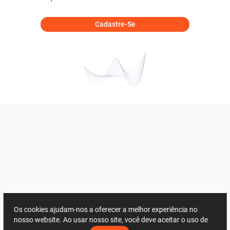
Cadastre-Se
Os cookies ajudam-nos a oferecer a melhor experiência no
nosso website. Ao usar nosso site, você deve aceitar o uso de