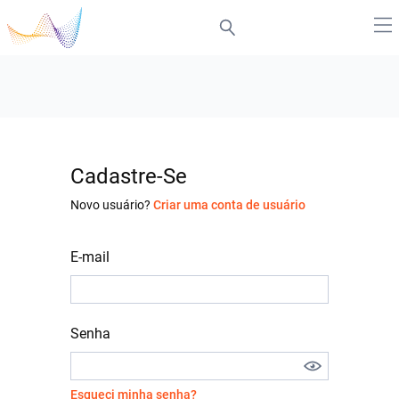
Cadastre-Se
Novo usuário?
Criar uma conta de usuário
E-mail
Senha
Esqueci minha senha?