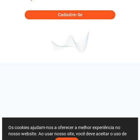
Cadastre-Se
Os cookies ajudam-nos a oferecer a melhor experiência no
nosso website. Ao usar nosso site, você deve aceitar o uso de