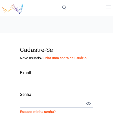
Cadastre-Se
Novo usuário?
Criar uma conta de usuário
E-mail
Senha
Esqueci minha senha?