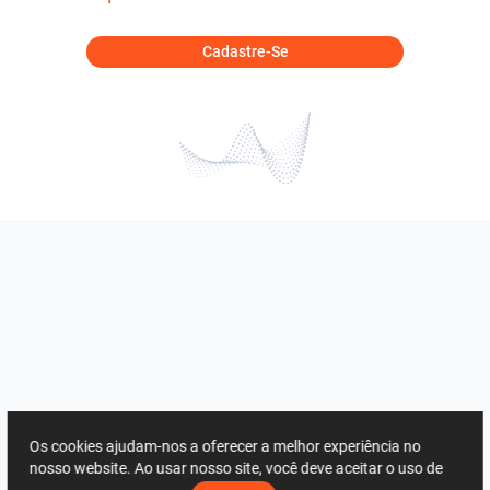
Cadastre-Se
Os cookies ajudam-nos a oferecer a melhor experiência no
nosso website. Ao usar nosso site, você deve aceitar o uso de