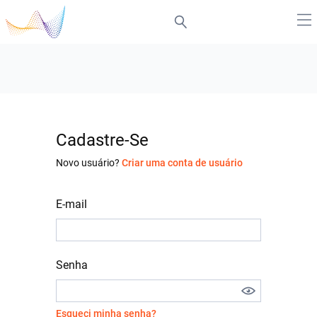
Cadastre-Se
Novo usuário?
Criar uma conta de usuário
E-mail
Senha
Esqueci minha senha?