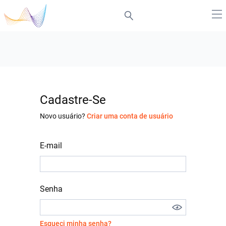
Cadastre-Se
Novo usuário?
Criar uma conta de usuário
E-mail
Senha
Esqueci minha senha?