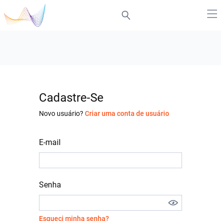
Cadastre-Se
Novo usuário?
Criar uma conta de usuário
E-mail
Senha
Esqueci minha senha?