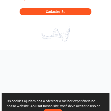
Cadastre-Se
Os cookies ajudam-nos a oferecer a melhor experiência no
nosso website. Ao usar nosso site, você deve aceitar o uso de