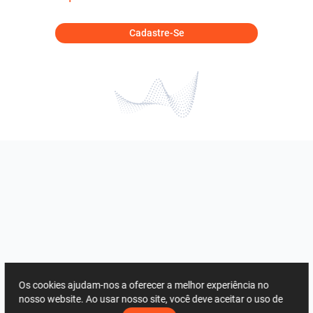
Cadastre-Se
Os cookies ajudam-nos a oferecer a melhor experiência no
nosso website. Ao usar nosso site, você deve aceitar o uso de