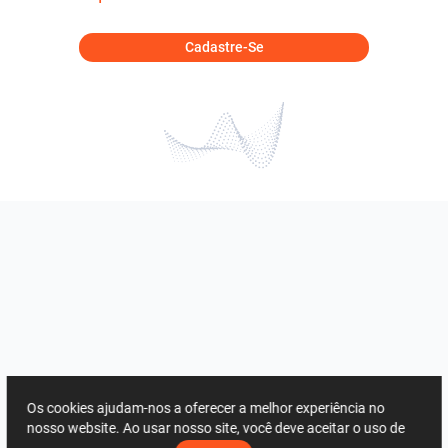
Cadastre-Se
Os cookies ajudam-nos a oferecer a melhor experiência no
nosso website. Ao usar nosso site, você deve aceitar o uso de