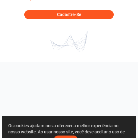
Cadastre-Se
Os cookies ajudam-nos a oferecer a melhor experiência no
nosso website. Ao usar nosso site, você deve aceitar o uso de