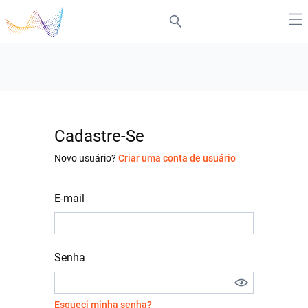
Cadastre-Se
Novo usuário?
Criar uma conta de usuário
E-mail
Senha
Esqueci minha senha?