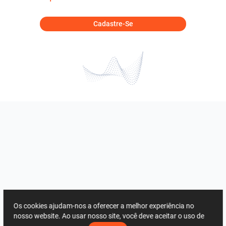
Cadastre-Se
Os cookies ajudam-nos a oferecer a melhor experiência no
nosso website. Ao usar nosso site, você deve aceitar o uso de