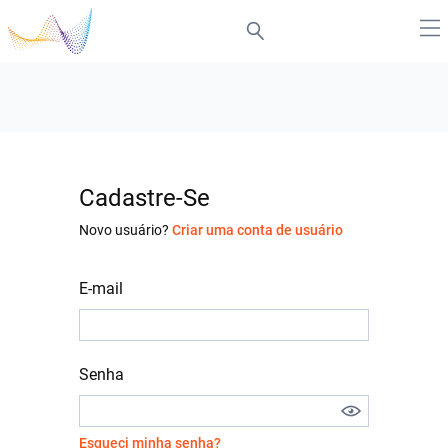
Cadastre-Se
Novo usuário?
Criar uma conta de usuário
E-mail
Senha
Esqueci minha senha?