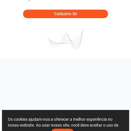
Cadastre-Se
Os cookies ajudam-nos a oferecer a melhor experiência no
nosso website. Ao usar nosso site, você deve aceitar o uso de