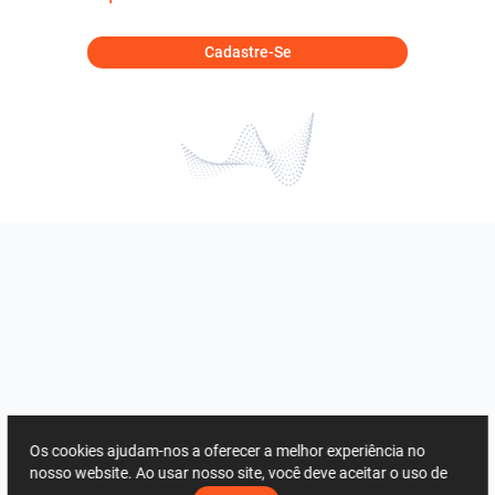
Cadastre-Se
Os cookies ajudam-nos a oferecer a melhor experiência no
nosso website. Ao usar nosso site, você deve aceitar o uso de