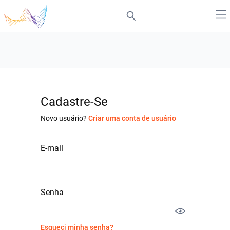
Cadastre-Se
Novo usuário?
Criar uma conta de usuário
E-mail
Senha
Esqueci minha senha?