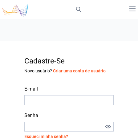
Cadastre-Se
Novo usuário?
Criar uma conta de usuário
E-mail
Senha
Esqueci minha senha?