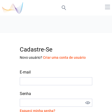
Cadastre-Se
Novo usuário?
Criar uma conta de usuário
E-mail
Senha
Esqueci minha senha?