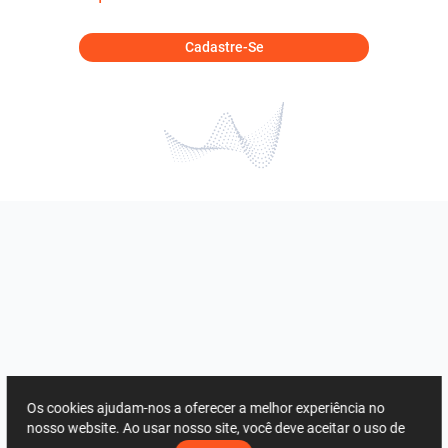
Cadastre-Se
Os cookies ajudam-nos a oferecer a melhor experiência no
nosso website. Ao usar nosso site, você deve aceitar o uso de