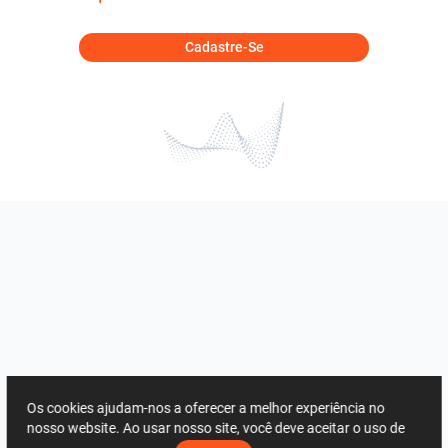
Cadastre-Se
Os cookies ajudam-nos a oferecer a melhor experiência no
nosso website. Ao usar nosso site, você deve aceitar o uso de