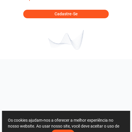
Cadastre-Se
Os cookies ajudam-nos a oferecer a melhor experiência no
nosso website. Ao usar nosso site, você deve aceitar o uso de