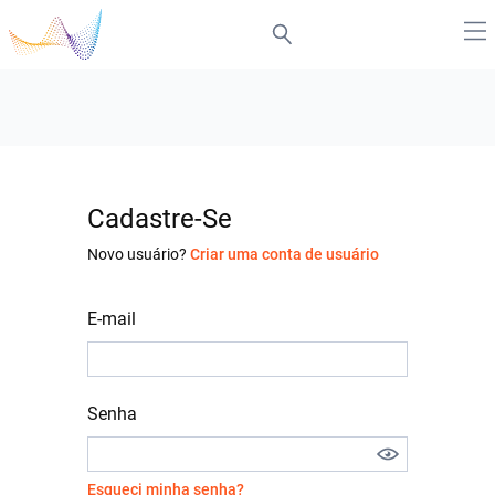
Cadastre-Se
Novo usuário?
Criar uma conta de usuário
E-mail
Senha
Esqueci minha senha?