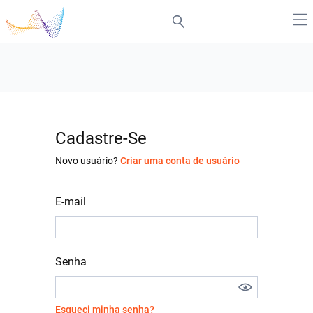
Cadastre-Se
Novo usuário?
Criar uma conta de usuário
E-mail
Senha
Esqueci minha senha?