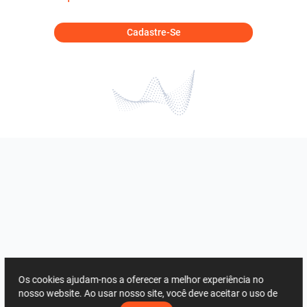
Cadastre-Se
Os cookies ajudam-nos a oferecer a melhor experiência no
nosso website. Ao usar nosso site, você deve aceitar o uso de