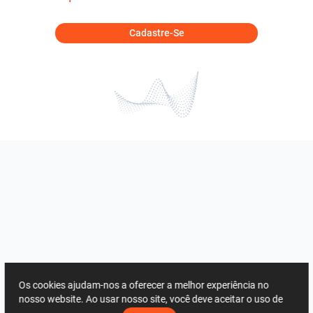
Cadastre-Se
Os cookies ajudam-nos a oferecer a melhor experiência no
nosso website. Ao usar nosso site, você deve aceitar o uso de