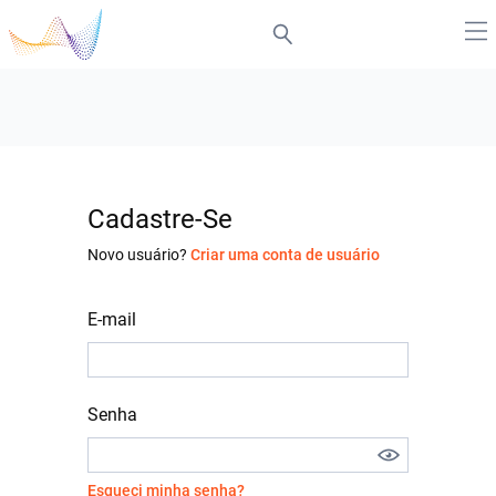
Cadastre-Se
Novo usuário?
Criar uma conta de usuário
E-mail
Senha
Esqueci minha senha?