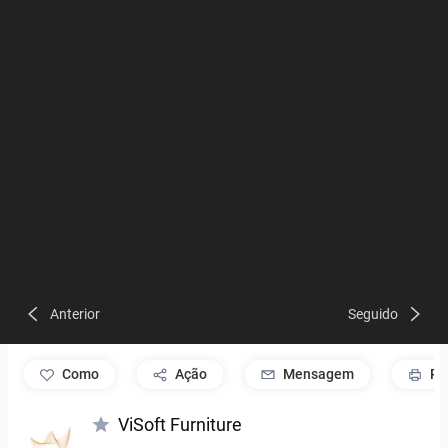
Anterior
Seguido
como
Ação
Mensagem
Pr
ViSoft Furniture