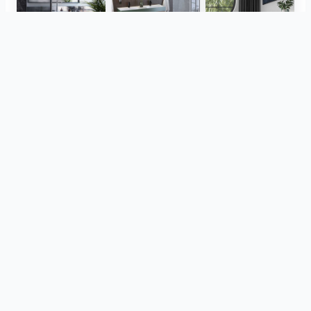
Herz Unitas
Bekon-Koralle AG
ViSoft Plants
Thebalux
heibad - Luvio
heibad - Lavaro
Ver tudo
do mesmo projeto
CreativBad
Loosli
TOTO