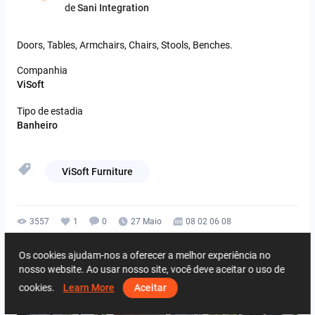
de
Sani Integration
Doors,
Tables,
Armchairs,
Chairs,
Stools,
Benches.
Companhia
ViSoft
Tipo de estadia
Banheiro
ViSoft Furniture
3557
1
0
27 Maio
08 02 06 08
Do mesmo designer
Os cookies ajudam-nos a oferecer a melhor experiência no
nosso website. Ao usar nosso site, você deve aceitar o uso de
cookies.
Learn More
Aceitar